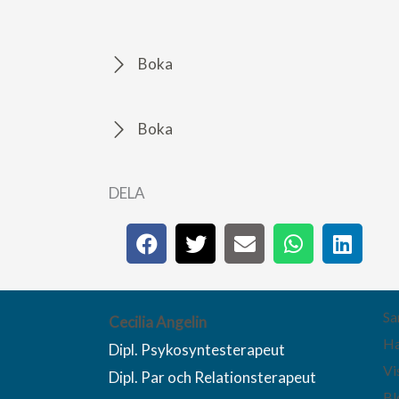
Boka
Boka
DELA
Sa
Cecilia Angelin
Ha
Dipl. Psykosyntesterapeut
Vi
Dipl. Par och Relationsterapeut
Bl