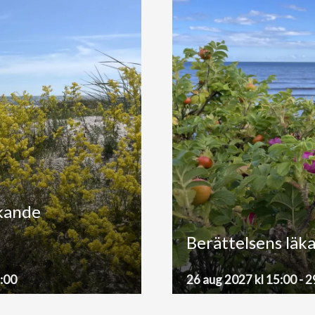
äkande
Berättelsens läk
6:00
26 aug 2027 kl 15:00
-
2