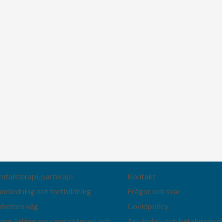
mtalsterapi, parterapi
Kontakt
ndledning och fortbildning
Frågor och svar
shetens väg
Covidpolicy
ogg-Inlägg om samtalsterapi och
Användar- och betalningsvil