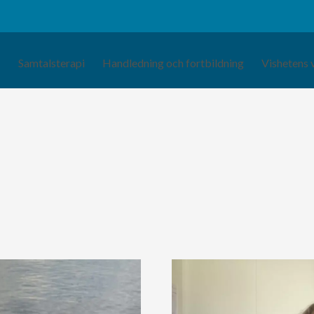
Samtalsterapi
Handledning och fortbildning
Vishetens 