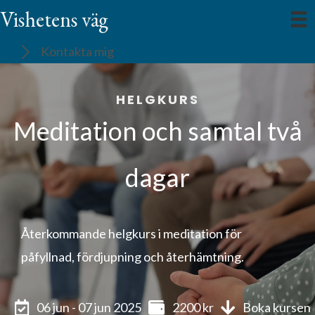
Hoppa
Vishetens väg
till
Kontakta mig
innehåll
HELGKURS
Meditation och samtal två
dagar
Återkommande helgkurs i meditation för
påfyllnad, fördjupning och återhämtning.
06 jun - 07 jun 2025
2200 kr
Boka kursen