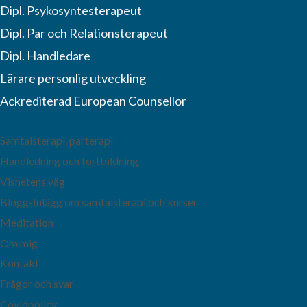
Dipl. Psykosyntesterapeut
Dipl. Par och Relationsterapeut
Dipl. Handledare
Lärare personlig utveckling
Ackrediterad European Counsellor
Samtalsterapi, parterapi
Handledning och fortbildning
Vishetens väg
Blogg-Inlägg om samtalsterapi och kurser
Meditation
Om mig
Kontakt
Frågor och svar
Covidpolicy