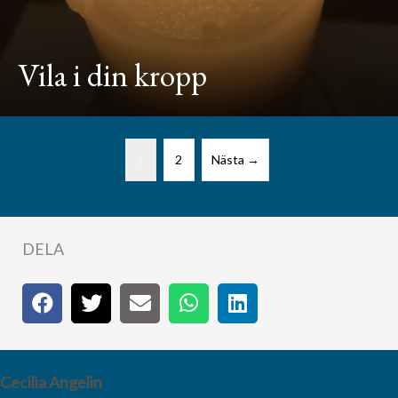
Vila i din kropp
1
2
Nästa →
DELA
Cecilia Angelin