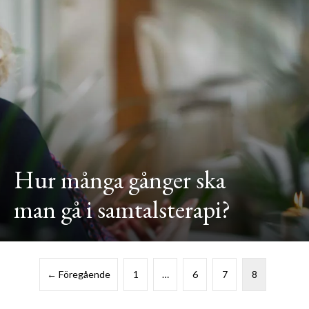
Hur många gånger ska
man gå i samtalsterapi?
← Föregående
1
…
6
7
8