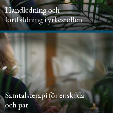
Handledning och
fortbildning i yrkesrollen
Samtalsterapi för enskilda
och par